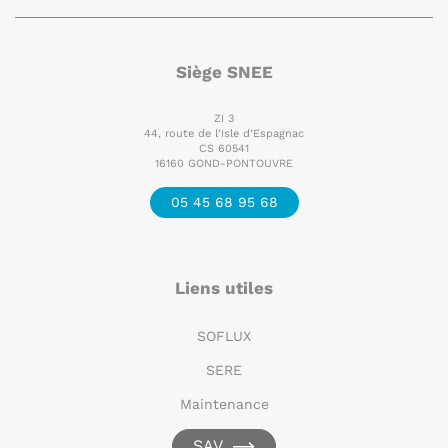
Siège SNEE
ZI 3
44, route de l’Isle d’Espagnac
CS 60541
16160 GOND-PONTOUVRE
05 45 68 95 68
Liens utiles
SOFLUX
SERE
Maintenance
SAV