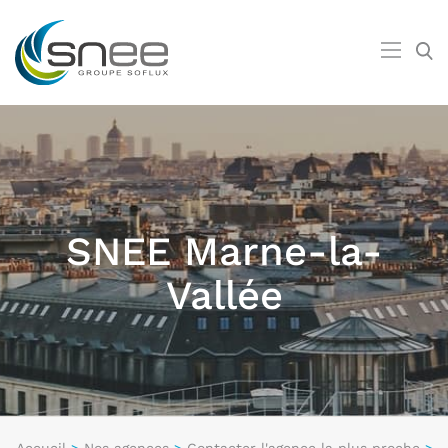
SNEE Marne-la-
Vallée
Accueil
>
Nos agences
>
Contacter l'agence la plus proche
>